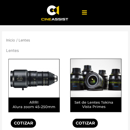
Ir
al
contenido
Inicio
/ Lentes
Lentes
COTIZAR
COTIZAR