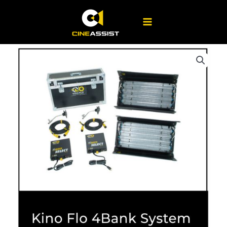
Ir
System
al
cantidad
contenido
Kino
Flo
4Bank
System
cantidad