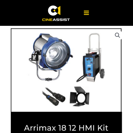
Ir
HMI
al
Kit
contenido
cantidad
Arrimax
18
12
HMI
Kit
cantidad