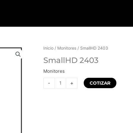
SmallHD
Inicio
/
Monitores
/ SmallHD 2403
2403
SmallHD 2403
cantidad
Monitores
-
+
COTIZAR