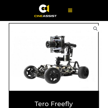
Ir
al
contenido
Tero
Freefly
cantidad